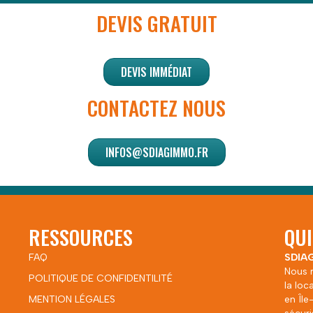
DEVIS GRATUIT
DEVIS IMMÉDIAT
CONTACTEZ NOUS
INFOS@SDIAGIMMO.FR
RESSOURCES
QU
FAQ
SDIAG
Nous r
POLITIQUE DE CONFIDENTILITÉ
la loc
MENTION LÉGALES
en Île