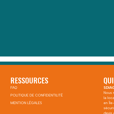
DEVIS GRATUIT
DEVIS IMMÉDIAT
CONTACTEZ NOUS
INFOS@SDIAGIMMO.FR
RESSOURCES
QU
FAQ
SDIAG
Nous r
POLITIQUE DE CONFIDENTILITÉ
la loc
MENTION LÉGALES
en Île
sécur
devis 