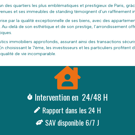
’un des quartiers les plus emblématiques et prestigieux de Paris, grâ
 avenues et ses immeubles de standing témoignent d’un raffinement i
ise par la qualité exceptionnelle de ses biens, avec des appartemen
ée. Au-delà de son esthétique et de son prestige, l’arrondissement off
tiques.
stics immobiliers approfondis, assurant ainsi des transactions sécuris
 choisissant le 7ème, les investisseurs et les particuliers profitent 
e qualité de vie incomparable.
Intervention en 24/48 H
Rapport dans les 24 H
SAV disponible 6/7 J