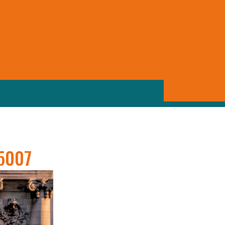
DEVIS & RENDEZ VOUS IMMÉDIAT
01 72 59 23 07
06 65 42 42 53
5007