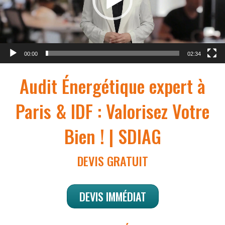
00:00
02:34
Audit Énergétique expert à
Paris & IDF : Valorisez Votre
Bien ! | SDIAG
DEVIS GRATUIT
DEVIS IMMÉDIAT