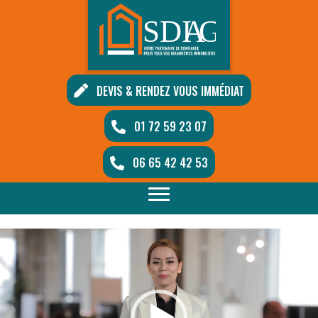
DEVIS & RENDEZ VOUS IMMÉDIAT
01 72 59 23 07
06 65 42 42 53
Lecteur
vidéo